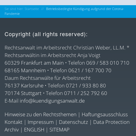
Sie sind hier: Startseite
Betriebsbedingte Kündigung aufgrund der Corona-
Pandemie
Copyright (all rights reserved):
Rechtsanwalt im Arbeitsrecht Christian Weber, LL.M. *
Rechtsanwältin im Arbeitsrecht Anja Voigt
60329 Frankfurt am Main
• Telefon
069 / 583 010 710
68165 Mannheim
• Telefon
0621 / 167 700 70
Daum Rechtsanwälte für Arbeitsrecht
76137 Karlsruhe
• Telefon
0721 / 933 80 80
70174 Stuttgart
• Telefon
0711 / 252 792 60
E-Mail
info@kuendigungsanwalt.de
Hinweise zu den Rechtsthemen
|
Haftungsausschluss
Kontakt
|
Impressum
|
Datenschutz
|
Data Protection
Archiv
|
ENGLISH
|
SITEMAP