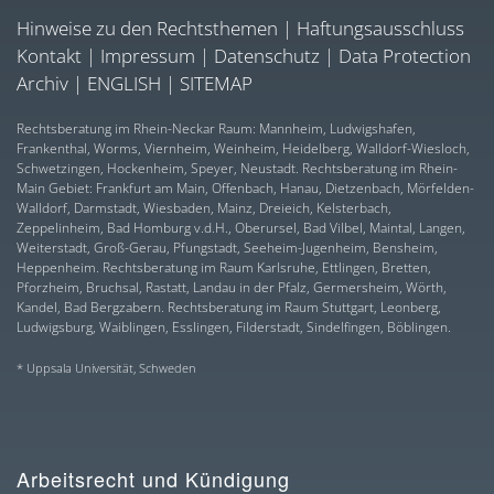
Hinweise zu den Rechtsthemen
|
Haftungsausschluss
Kontakt
|
Impressum
|
Datenschutz
|
Data Protection
Archiv
|
ENGLISH
|
SITEMAP
Rechtsberatung im Rhein-Neckar Raum: Mannheim, Ludwigshafen,
Frankenthal, Worms, Viernheim, Weinheim, Heidelberg, Walldorf-Wiesloch,
Schwetzingen, Hockenheim, Speyer, Neustadt. Rechtsberatung im Rhein-
Main Gebiet: Frankfurt am Main, Offenbach, Hanau, Dietzenbach, Mörfelden-
Walldorf, Darmstadt, Wiesbaden, Mainz, Dreieich, Kelsterbach,
Zeppelinheim, Bad Homburg v.d.H., Oberursel, Bad Vilbel, Maintal, Langen,
Weiterstadt, Groß-Gerau, Pfungstadt, Seeheim-Jugenheim, Bensheim,
Heppenheim. Rechtsberatung im Raum Karlsruhe, Ettlingen, Bretten,
Pforzheim, Bruchsal, Rastatt, Landau in der Pfalz, Germersheim, Wörth,
Kandel, Bad Bergzabern. Rechtsberatung im Raum Stuttgart, Leonberg,
Ludwigsburg, Waiblingen, Esslingen, Filderstadt, Sindelfingen, Böblingen.
* Uppsala Universität, Schweden
Arbeitsrecht und Kündigung